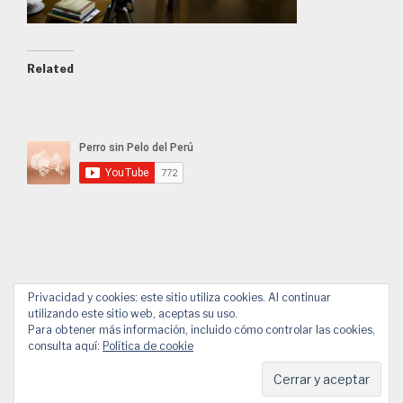
Related
Privacidad y cookies: este sitio utiliza cookies. Al continuar
utilizando este sitio web, aceptas su uso.
Facebook
YouTube
Email
WhatsApp
Para obtener más información, incluido cómo controlar las cookies,
consulta aquí:
Política de cookie
© 2026 APPP
Diseño web de Design.Alessandro Pucci