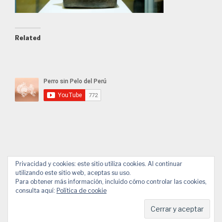
Related
Privacidad y cookies: este sitio utiliza cookies. Al continuar
utilizando este sitio web, aceptas su uso.
Facebook
YouTube
Email
WhatsApp
Para obtener más información, incluido cómo controlar las cookies,
consulta aquí:
Política de cookie
© 2026 APPP
Diseño web de Design.Alessandro Pucci