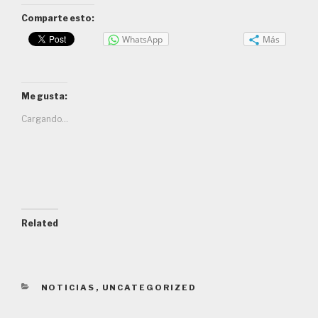
Comparte esto:
WhatsApp
Más
Me gusta:
Cargando...
Related
CATEGORIES
NOTICIAS
,
UNCATEGORIZED