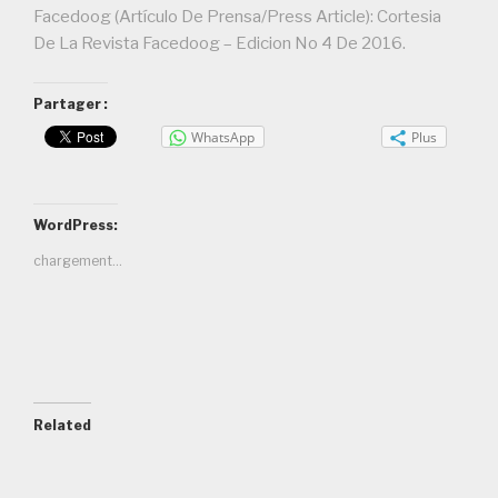
Facedoog (Artículo De Prensa/Press Article): Cortesia
De La Revista Facedoog – Edicion No 4 De 2016.
Partager :
WhatsApp
Plus
WordPress:
chargement…
Related