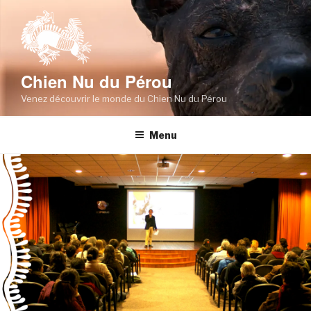
Skip
to
content
Chien Nu du Pérou
Venez découvrir le monde du Chien Nu du Pérou
Menu