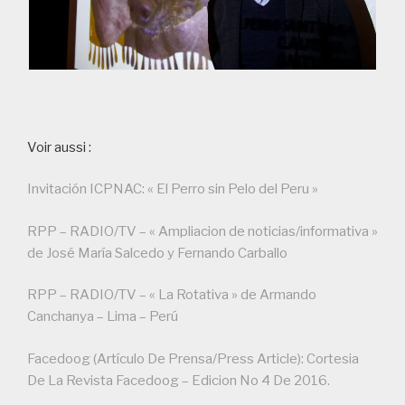
Voir aussi :
Invitación ICPNAC: « El Perro sin Pelo del Peru »
RPP – RADIO/TV – « Ampliacion de noticias/informativa »
de José María Salcedo y Fernando Carballo
RPP – RADIO/TV – « La Rotativa » de Armando
Canchanya – Lima – Perú
Facedoog (Artículo De Prensa/Press Article): Cortesia
De La Revista Facedoog – Edicion No 4 De 2016.