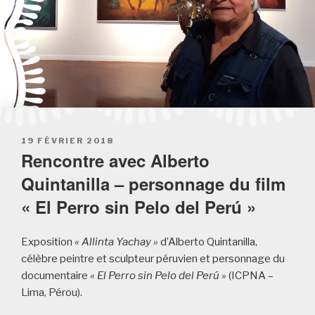
POSTED
19 FÉVRIER 2018
ON
Rencontre avec Alberto
Quintanilla – personnage du film
« El Perro sin Pelo del Perú »
Exposition
« Allinta Yachay »
d’Alberto Quintanilla,
célèbre peintre et sculpteur péruvien et personnage du
documentaire
« El Perro sin Pelo del Perú »
(ICPNA –
Lima, Pérou).