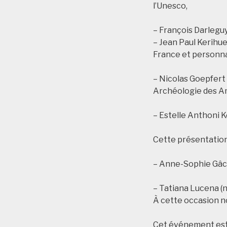
l’Unesco,
– François Darleguy
– Jean Paul Kerihue
France et personnag
– Nicolas Goepfert
Archéologie des A
– Estelle Anthoni 
Cette présentation
– Anne-Sophie Gâch
– Tatiana Lucena (n
À cette occasion no
Cet événement est 