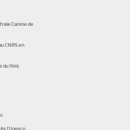
ntrale Canine de
 au CNRS en
du film).
u.
ès l’Unesco.