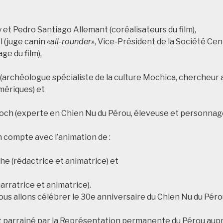
 et Pedro Santiago Allemant (coréalisateurs du film),
l (juge canin
«all-rounder»
, Vice-Président de la Société Ce
e du film),
 (archéologue spécialiste de la culture Mochica, chercheur
mériques) et
Koch (experte en Chien Nu du Pérou, éleveuse et personnage 
 compte avec l’animation de :
e (rédactrice et animatrice) et
arratrice et animatrice).
us allons célébrer le 30e anniversaire du Chien Nu du Péro
parrainé par la Représentation permanente du Pérou aupr