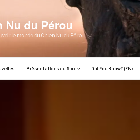
n Nu du Pérou
vrir le monde du Chien Nu du Pérou
velles
Présentations du film
Did You Know? (EN)