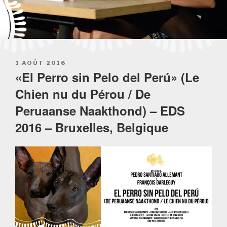
POSTED
1 AOÛT 2016
ON
«El Perro sin Pelo del Perú» (Le
Chien nu du Pérou / De
Peruaanse Naakthond) – EDS
2016 – Bruxelles, Belgique