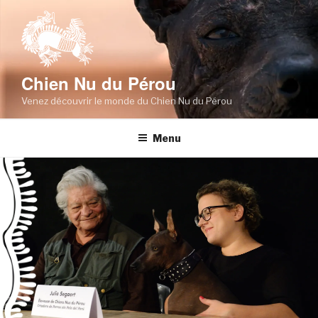
Skip
to
content
Chien Nu du Pérou
Venez découvrir le monde du Chien Nu du Pérou
Menu