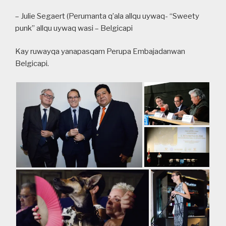
– Julie Segaert (Perumanta q’ala allqu uywaq- “Sweety
punk” allqu uywaq wasi – Belgicapi
Kay ruwayqa yanapasqam Perupa Embajadanwan
Belgicapi.