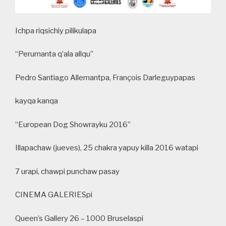
Ichpa riqsichiy pilikulapa
“Perumanta q’ala allqu”
Pedro Santiago Allemantpa, François Darleguypapas
kayqa kanqa
“European Dog Showrayku 2016”
Illapachaw (jueves), 25 chakra yapuy killa 2016 watapi
7 urapi, chawpi punchaw pasay
CINEMA GALERIESpi
Queen’s Gallery 26 – 1000 Bruselaspi