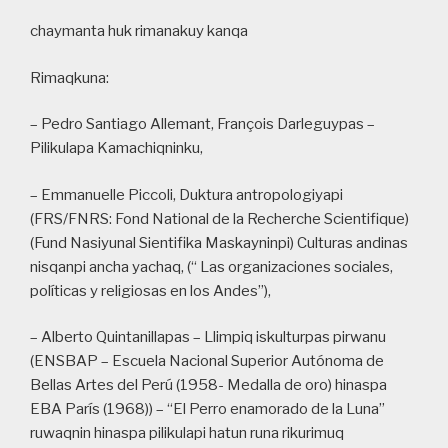
chaymanta huk rimanakuy kanqa
Rimaqkuna:
– Pedro Santiago Allemant, François Darleguypas –
Pilikulapa Kamachiqninku,
– Emmanuelle Piccoli, Duktura antropologiyapi
(FRS/FNRS: Fond National de la Recherche Scientifique)
(Fund Nasiyunal Sientifika Maskayninpi) Culturas andinas
nisqanpi ancha yachaq, (“ Las organizaciones sociales,
políticas y religiosas en los Andes”),
– Alberto Quintanillapas – Llimpiq iskulturpas pirwanu
(ENSBAP – Escuela Nacional Superior Autónoma de
Bellas Artes del Perú (1958- Medalla de oro) hinaspa
EBA París (1968)) – “El Perro enamorado de la Luna”
ruwaqnin hinaspa pilikulapi hatun runa rikurimuq