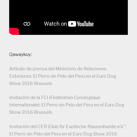
Qawaykuy:
Artículo de prensa del Ministerio de Relaciones
Exteriores: El Perro sin Pelo del Peru en el Euro Dog
Show 2016 Brussels
Invitación de la FCI (Fédération Cynologique
Internationale): El Perro sin Pelo del Peru en el Euro Dog
Show 2016 Brussels
Invitación del CER (Club für Exotische Rassenhunde e.V.”:
El Perro sin Pelo del Peru en el Euro Dog Show 2016