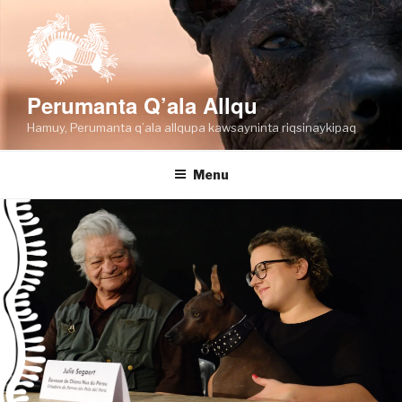
Skip
to
content
Perumanta Q’ala Allqu
Hamuy, Perumanta q’ala allqupa kawsayninta riqsinaykipaq
Menu