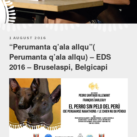
POSTED
1 AUGUST 2016
ON
“Perumanta q’ala allqu”(
Perumanta q’ala allqu) – EDS
2016 – Bruselaspi, Belgicapi