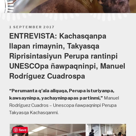
POSTED
1 SEPTEMBER 2017
ON
ENTREVISTA: Kachasqanpa
llapan rimaynin, Takyasqa
Riprisintasiyun Perupa rantinpi
UNESCOpa ñawpaqninpi, Manuel
Rodríguez Cuadrospa
“Perumanta q’ala allquqa, Perupa isturiyanpa,
kawsayninpa, yachayninpapas partinmi,”
Manuel
Rodríguez Cuadros – Unescopa ñawpaqninpi Perupa
Takyasqa Kachasqanmi.
Save